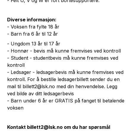
- Felt U, V og W er fort bortesupportere.
Diverse informasjon:
- Voksen fra fylte 18 år
- Barn fra 6 år til 12 år
- Ungdom 13 år til 17 år
- Honnør - bevis må kunne fremvises ved kontroll
- Student - studentbevis må kunne fremvises ved
kontroll
- Ledsager - ledsagerbevis må kunne fremvises ved
kontroll. For å bestille ledsagerbillett sender du en
mail til
billett2@lsk.no
med din henvendelse. Legg
ved bilde av ditt ledsagerbevis
- Barn under 6 år er GRATIS på fanget til betalende
voksen
Kontakt
billett2@lsk.no
om du har spørsmål