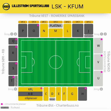
LSK - KFUM
Tribune VEST – ROMERIKE SPAREBANK
VIP-A
VIP-B
VIP-C
VIP-D
VIP-E
VIP-F
VIP-G
PLATINA
P
O
N
M
L
K
J
Inng.
3
4
Inng.
1
2
Q
W
Tribune SØR – RB
BORTESUPPORTERE
Tribune NORD
R
V
S
U
T
Inng.
5
Inng.
6
KFL
A-B
C
D
E
F
G
H
ståplasser
PRESSE
– Unummerte plasser
Tribune Øst – Charterbuss.no
– Rullestol