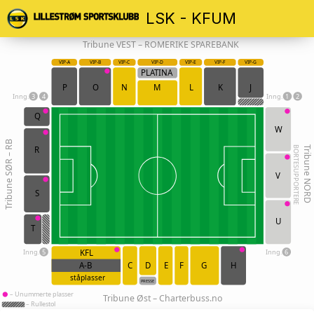
LSK - KFUM
Tribune VEST – ROMERIKE SPAREBANK
VIP-A
VIP-B
VIP-C
VIP-D
VIP-E
VIP-F
VIP-G
PLATINA
P
O
N
M
L
K
J
Inng.
3
4
Inng.
1
2
Q
W
Tribune SØR – RB
BORTESUPPORTERE
Tribune NORD
R
V
S
U
T
Inng.
5
Inng.
6
KFL
A-B
C
D
E
F
G
H
ståplasser
PRESSE
– Unummerte plasser
Tribune Øst – Charterbuss.no
– Rullestol