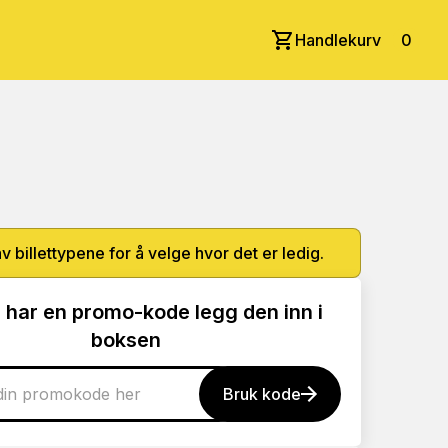
Handlekurv
0
av billettypene for å velge hvor det er ledig.
 har en promo-kode legg den inn i
boksen
Bruk kode