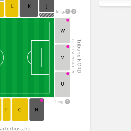
L
K
J
Inng.
1
2
W
BORTESUPPORTERE
Tribune NORD
V
U
Inng.
6
F
G
H
harterbuss.no