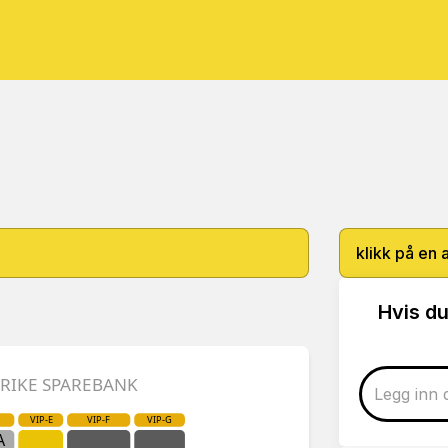
klikk på en 
Hvis du
ERIKE SPAREBANK
VIP-E
VIP-F
VIP-G
A