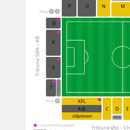
P
O
N
M
Inng.
3
4
Q
Tribune SØR – RB
R
S
T
KFL
Inng.
5
A-B
C
D
E
ståplasser
PRESSE
– Unummerte plasser
Tribune Øst – C