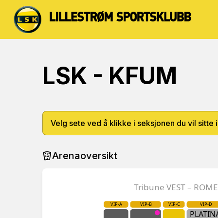
LSK - KFUM
Velg sete ved å klikke i seksjonen du vil sitte i
Arenaoversikt
Tribune VEST – ROM
VIP-A
VIP-B
VIP-C
VIP-D
PLATIN