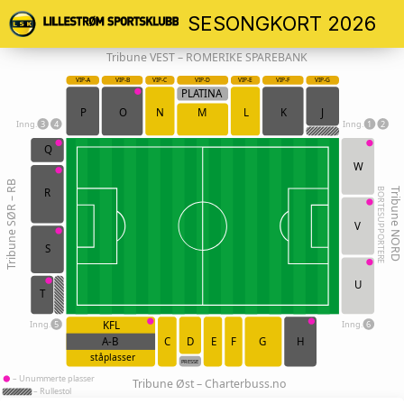
SESONGKORT 2026
Tribune VEST – ROMERIKE SPAREBANK
VIP-A
VIP-B
VIP-C
VIP-D
VIP-E
VIP-F
VIP-G
PLATINA
P
O
N
M
L
K
J
Inng.
3
4
Inng.
1
2
Q
W
Tribune SØR – RB
BORTESUPPORTERE
Tribune NORD
R
V
S
U
T
Inng.
5
Inng.
6
KFL
A-B
C
D
E
F
G
H
ståplasser
PRESSE
– Unummerte plasser
Tribune Øst – Charterbuss.no
– Rullestol