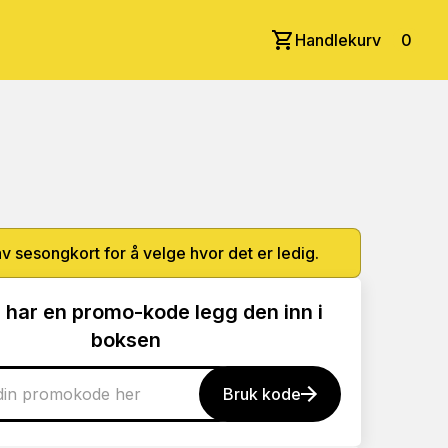
Handlekurv
0
av sesongkort for å velge hvor det er ledig.
 har en promo-kode legg den inn i
boksen
Bruk kode