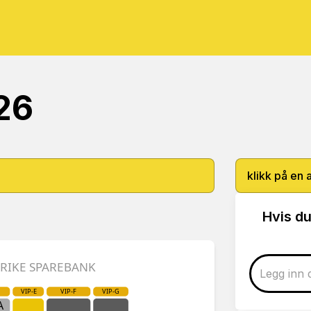
26
klikk på en 
Hvis du
ERIKE SPAREBANK
VIP-E
VIP-F
VIP-G
A