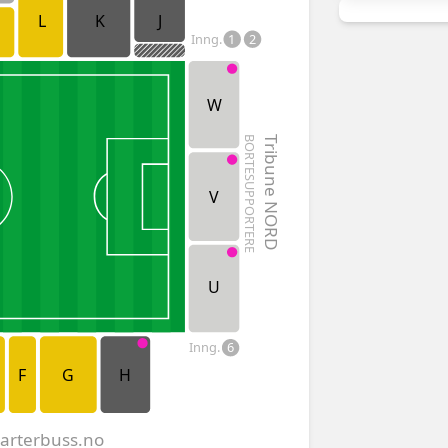
L
K
J
Inng.
1
2
W
BORTESUPPORTERE
Tribune NORD
V
U
Inng.
6
F
G
H
harterbuss.no