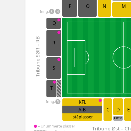
P
O
N
M
Inng.
3
4
Q
Tribune SØR – RB
R
S
T
KFL
Inng.
5
A-B
C
D
E
ståplasser
PRESSE
– Unummerte plasser
Tribune Øst – C