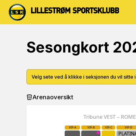
Sesongkort 20
Velg sete ved å klikke i seksjonen du vil sitte i
Arenaoversikt
Tribune VEST – ROM
VIP-A
VIP-B
VIP-C
VIP-D
PLATIN